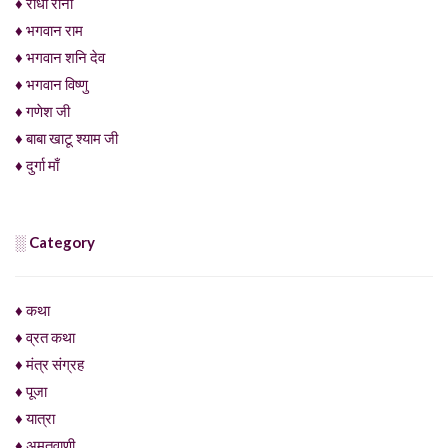
♦ राधा रानी
♦ भगवान राम
♦ भगवान शनि देव
♦ भगवान विष्णु
♦ गणेश जी
♦ बाबा खाटू श्याम जी
♦ दुर्गा माँ
░ Category
♦ कथा
♦ व्रत कथा
♦ मंत्र संग्रह
♦ पूजा
♦ यात्रा
♦ अमृतवाणी