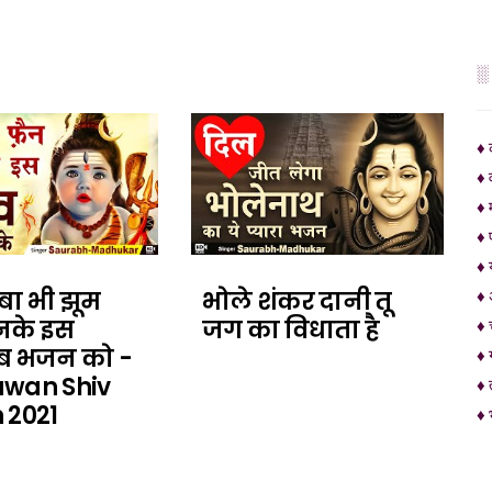
░
♦ 
♦ 
♦ 
♦ 
♦ 
बा भी झूम
भोले शंकर दानी तू
♦ 
सुनके इस
जग का विधाता है
♦ 
ब भजन को -
♦ 
wan Shiv
♦ 
 2021
♦ 