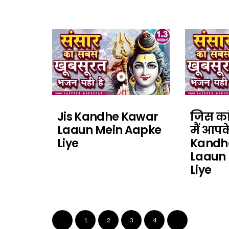
Jis Kandhe Kawar
जिस कां
Laaun Mein Aapke
मैं आपक
Liye
Kandh
Laaun
Liye
1
2
3
4