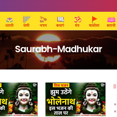
Saurabh-Madhukar
▒
☼ 
☼ 