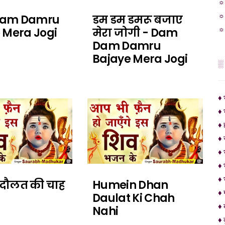
☼ 
☼ 
am Damru
डम डम डमरू बजाए
☼ 
 Mera Jogi
मेरा जोगी - Dam
Dam Damru
Bajaye Mera Jogi
░
♦ 
♦ 
♦ 
♦ 
♦ 
♦ 
♦ 
 दौलत की चाह
Humein Dhan
♦ 
Daulat Ki Chah
♦ 
Nahi
♦ द