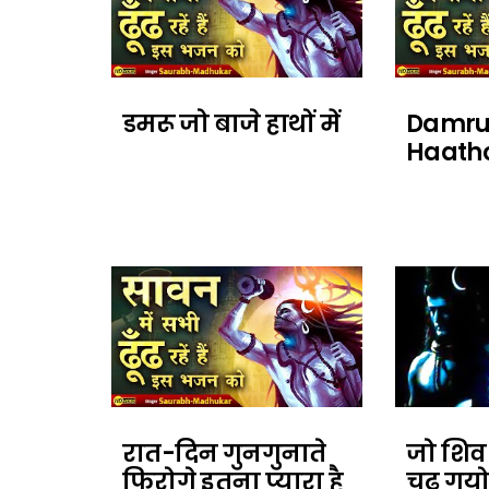
डमरू जो बाजे हाथों में
Damru 
Haath
रात-दिन गुनगुनाते
जो शिव 
फिरोगे इतना प्यारा है
चढ़ गयो 