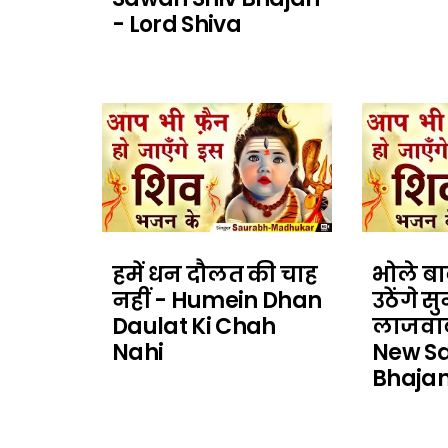
- Lord Shiva
हमें धन दौलत की चाह
भोले बा
नहीं - Humein Dhan
उठेंगे 
Daulat Ki Chah
लाजवा
Nahi
New Sa
Bhajan