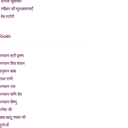
दैनिक सुविचार
त्यौहार की शुभकामनाएँ
वेब स्टोरी
 Gods
भगवान श्री कृष्ण
भगवान शिव शंकर
हनुमान बाबा
राधा रानी
भगवान राम
भगवान शनि देव
भगवान विष्णु
गणेश जी
बाबा खाटू श्याम जी
ुर्गा माँ