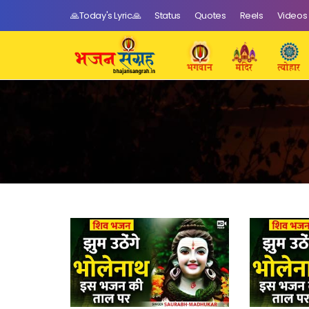
🙏Today's Lyric🙏
Status
Quotes
Reels
Videos