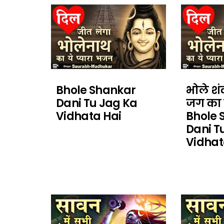
Bhole Shankar
भोले शं
Dani Tu Jag Ka
जग का व
Vidhata Hai
Bhole 
Dani T
Vidhat