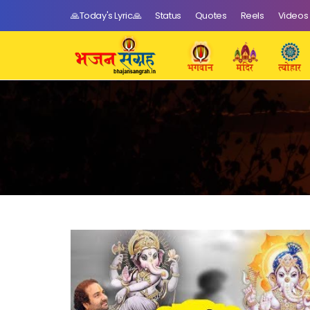
🙏Today's Lyric🙏
Status
Quotes
Reels
Videos