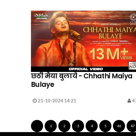
छठी मैया बुलाये - Chhathi Maiya
Bulaye
21-10-2024 14:21
4
1
2
3
4
5
46
47