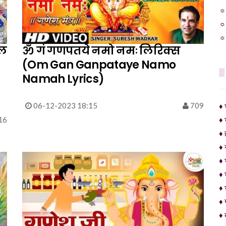
☼ 
☼ 
☼ 
िल
ॐ गं गणपतये नमो नमः लिरिक्स
(Om Gan Ganpataye Namo
░
Namah Lyrics)
06-12-2023 18:15
709
♦ 
16
♦ 
♦ 
♦ 
♦ 
♦ 
♦ 
♦ 
♦ 