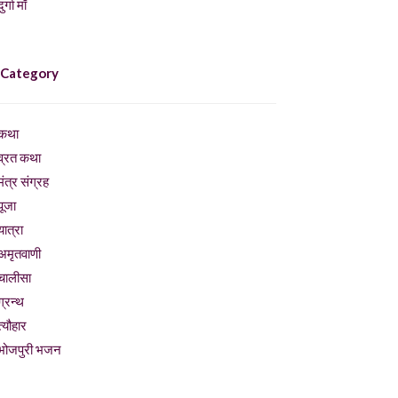
ुर्गा माँ
 Category
कथा
व्रत कथा
मंत्र संग्रह
पूजा
यात्रा
अमृतवाणी
चालीसा
ग्रन्थ
त्यौहार
भोजपुरी भजन