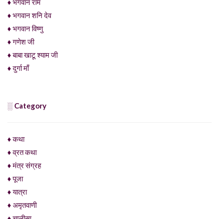
♦ भगवान राम
♦ भगवान शनि देव
♦ भगवान विष्णु
♦ गणेश जी
♦ बाबा खाटू श्याम जी
♦ दुर्गा माँ
░ Category
♦ कथा
♦ व्रत कथा
♦ मंत्र संग्रह
♦ पूजा
♦ यात्रा
♦ अमृतवाणी
♦ चालीसा