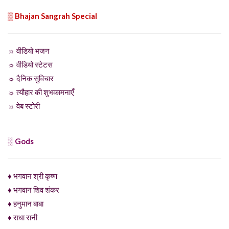
▒ Bhajan Sangrah Special
☼ वीडियो भजन
☼ वीडियो स्टेटस
☼ दैनिक सुविचार
☼ त्यौहार की शुभकामनाएँ
☼ वेब स्टोरी
░ Gods
♦ भगवान श्री कृष्ण
♦ भगवान शिव शंकर
♦ हनुमान बाबा
♦ राधा रानी