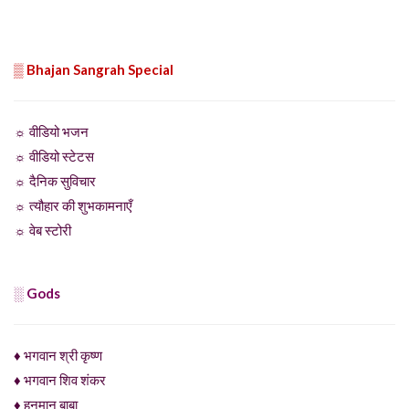
▒ Bhajan Sangrah Special
☼ वीडियो भजन
☼ वीडियो स्टेटस
☼ दैनिक सुविचार
☼ त्यौहार की शुभकामनाएँ
☼ वेब स्टोरी
░ Gods
♦ भगवान श्री कृष्ण
♦ भगवान शिव शंकर
♦ हनुमान बाबा