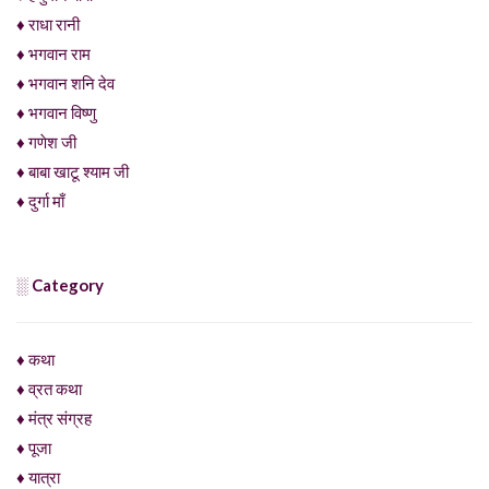
♦ राधा रानी
♦ भगवान राम
♦ भगवान शनि देव
♦ भगवान विष्णु
♦ गणेश जी
♦ बाबा खाटू श्याम जी
♦ दुर्गा माँ
░ Category
♦ कथा
♦ व्रत कथा
♦ मंत्र संग्रह
♦ पूजा
♦ यात्रा