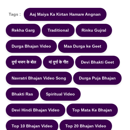
Tags :
Aaj Maiya Ka Kirtan Hamare Angnan
Rekha Garg
Traditional
Rinku Gujral
Durga Bhajan Video
Maa Durga ke Geet
दुर्गा भजन के बोल
मां दुर्गा के गीत
Devi Bhakti Geet
Navratri Bhajan Video Song
Durga Puja Bhajan
Bhakti Ras
Spiritual Video
Devi Hindi Bhajan Video
Top Mata Ke Bhajan
Top 10 Bhajan Video
Top 20 Bhajan Video