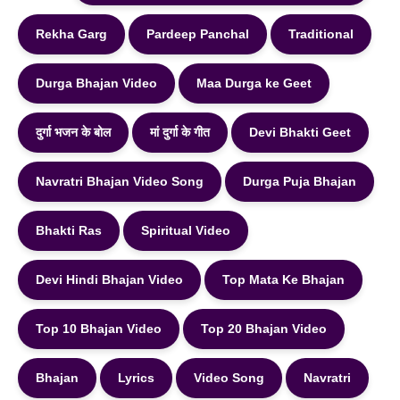
Rekha Garg
Pardeep Panchal
Traditional
Durga Bhajan Video
Maa Durga ke Geet
दुर्गा भजन के बोल
मां दुर्गा के गीत
Devi Bhakti Geet
Navratri Bhajan Video Song
Durga Puja Bhajan
Bhakti Ras
Spiritual Video
Devi Hindi Bhajan Video
Top Mata Ke Bhajan
Top 10 Bhajan Video
Top 20 Bhajan Video
Bhajan
Lyrics
Video Song
Navratri