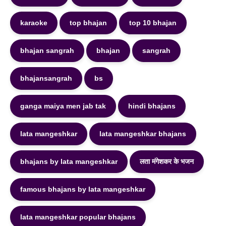
karaoke
top bhajan
top 10 bhajan
bhajan sangrah
bhajan
sangrah
bhajansangrah
bs
ganga maiya men jab tak
hindi bhajans
lata mangeshkar
lata mangeshkar bhajans
bhajans by lata mangeshkar
लता मंगेशकर के भजन
famous bhajans by lata mangeshkar
lata mangeshkar popular bhajans