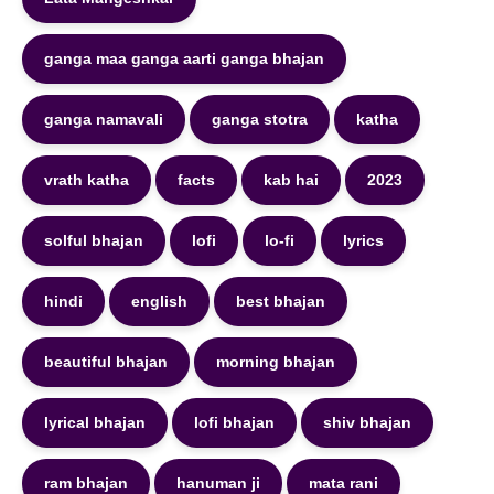
ganga maa ganga aarti ganga bhajan
ganga namavali
ganga stotra
katha
vrath katha
facts
kab hai
2023
solful bhajan
lofi
lo-fi
lyrics
hindi
english
best bhajan
beautiful bhajan
morning bhajan
lyrical bhajan
lofi bhajan
shiv bhajan
ram bhajan
hanuman ji
mata rani