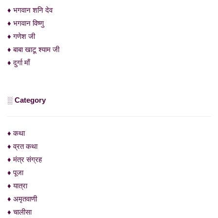
♦ भगवान शनि देव
♦ भगवान विष्णु
♦ गणेश जी
♦ बाबा खाटू श्याम जी
♦ दुर्गा माँ
░ Category
♦ कथा
♦ व्रत कथा
♦ मंत्र संग्रह
♦ पूजा
♦ यात्रा
♦ अमृतवाणी
♦ चालीसा