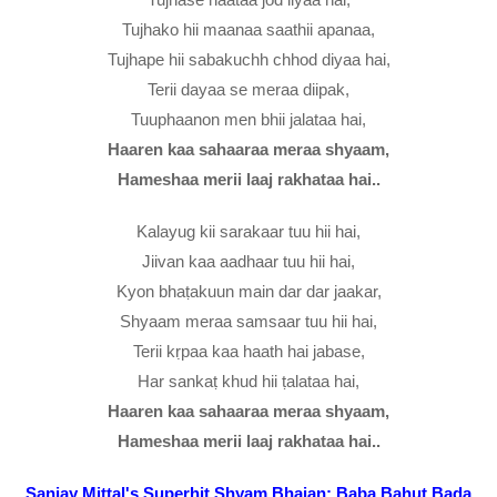
Tujhako hii maanaa saathii apanaa,
Tujhape hii sabakuchh chhod diyaa hai,
Terii dayaa se meraa diipak,
Tuuphaanon men bhii jalataa hai,
Haaren kaa sahaaraa meraa shyaam,
Hameshaa merii laaj rakhataa hai..
Kalayug kii sarakaar tuu hii hai,
Jiivan kaa aadhaar tuu hii hai,
Kyon bhaṭakuun main dar dar jaakar,
Shyaam meraa samsaar tuu hii hai,
Terii kṛpaa kaa haath hai jabase,
Har sankaṭ khud hii ṭalataa hai,
Haaren kaa sahaaraa meraa shyaam,
Hameshaa merii laaj rakhataa hai..
Sanjay Mittal's Superhit Shyam Bhajan: Baba Bahut Bada