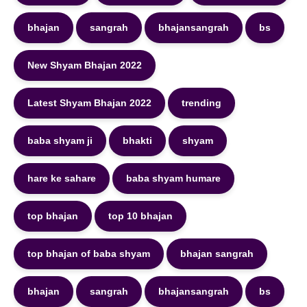
bhajan
sangrah
bhajansangrah
bs
New Shyam Bhajan 2022
Latest Shyam Bhajan 2022
trending
baba shyam ji
bhakti
shyam
hare ke sahare
baba shyam humare
top bhajan
top 10 bhajan
top bhajan of baba shyam
bhajan sangrah
bhajan
sangrah
bhajansangrah
bs