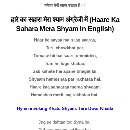
हमेशा मेरी लाज रखता है।।
हारे का सहारा मेरा श्याम अंग्रेजी में (Haare Ka
Sahara Mera Shyam In English)
Haar ke aayaa main jag saaraa,
Terii chowkhaṭ par,
Tumase hii hai saarii ummiiden,
Tum hii loge khabar,
Sab kahate hai apane bhagat kii,
Shyaam hameshaa pat rakhataa hai,
Haare kaa sahaaraa meraa shyaam,
Hameshaa merii laaj rakhataa hai..
Hymn invoking Khatu Shyam: Tere Dwar Khada
Jag se rishtaa tod diyaa hai,
Tujhase naataa jod liyaa hai,