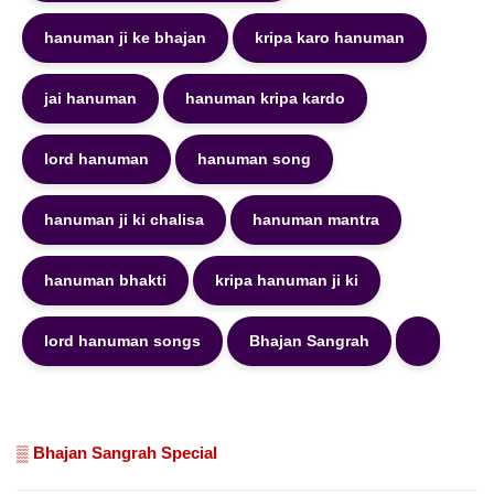
hanuman ji ke bhajan
kripa karo hanuman
jai hanuman
hanuman kripa kardo
lord hanuman
hanuman song
hanuman ji ki chalisa
hanuman mantra
hanuman bhakti
kripa hanuman ji ki
lord hanuman songs
Bhajan Sangrah
▒ Bhajan Sangrah Special