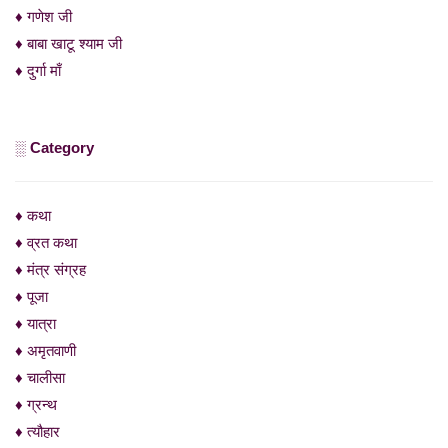
♦ गणेश जी
♦ बाबा खाटू श्याम जी
♦ दुर्गा माँ
░ Category
♦ कथा
♦ व्रत कथा
♦ मंत्र संग्रह
♦ पूजा
♦ यात्रा
♦ अमृतवाणी
♦ चालीसा
♦ ग्रन्थ
♦ त्यौहार