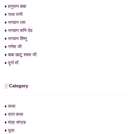
♦ हनुमान बाबा
♦ राधा रानी
♦ भगवान राम
♦ भगवान शनि देव
♦ भगवान विष्णु
♦ गणेश जी
♦ बाबा खाटू श्याम जी
♦ दुर्गा माँ
░ Category
♦ कथा
♦ व्रत कथा
♦ मंत्र संग्रह
♦ पूजा