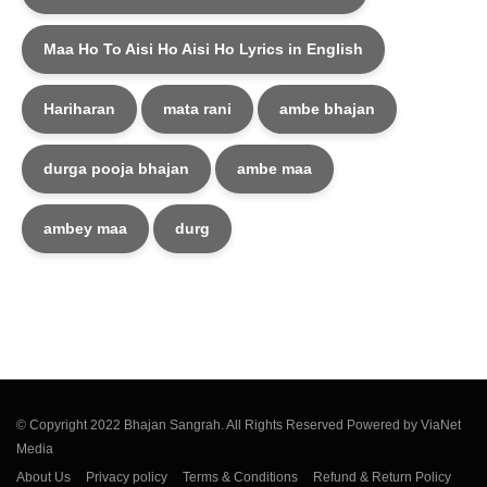
Maa Ho To Aisi Ho Aisi Ho Lyrics in English
Hariharan
mata rani
ambe bhajan
durga pooja bhajan
ambe maa
ambey maa
durg
© Copyright 2022 Bhajan Sangrah. All Rights Reserved Powered by ViaNet
Media
About Us
Privacy policy
Terms & Conditions
Refund & Return Policy