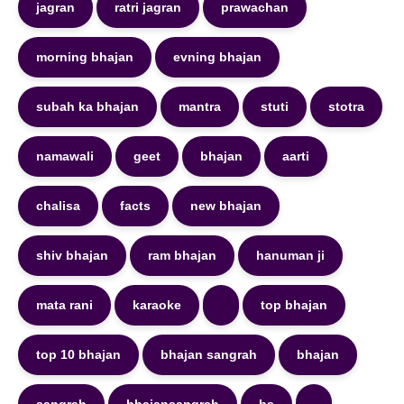
jagran
ratri jagran
prawachan
morning bhajan
evning bhajan
subah ka bhajan
mantra
stuti
stotra
namawali
geet
bhajan
aarti
chalisa
facts
new bhajan
shiv bhajan
ram bhajan
hanuman ji
mata rani
karaoke
top bhajan
top 10 bhajan
bhajan sangrah
bhajan