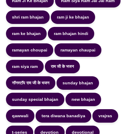
Ram Ji Ke Bhajan
Ram Siya Ram Jai Jai Ram
shri ram bhajan
ram ji ke bhajan
ram ke bhajan
ram bhajan hindi
ramayan choupai
ramayan chaupai
ram siya ram
राम जी के भजन
नॉनस्टॉप राम जी के भजन
sunday bhajan
sunday special bhajan
new bhajan
qawwali
tera diwana banadiya
vrajras
t-series
devotion
devotional