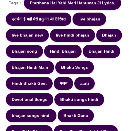
Tags :
Prarthana Hai Yahi Meri Hanuman Ji Lyrics.
प्रार्थना है यही मेरी हनुमान जी लिरिक्स
live bhajan
live bhajan new
live hindi bhajan
Bhajan
Bhajan song
Hindi Bhajan
Bhajan Hindi
Bhajan Hindi Main
Bhakti Songs
Hindi Bhakti Geet
भजन
aarti
Devotional Songs
Bhakti songs hindi
bhajan songs hindi
Bhakti Gana