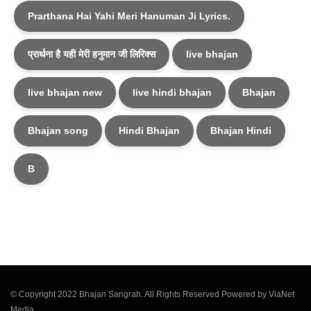
Prarthana Hai Yahi Meri Hanuman Ji Lyrics.
प्रार्थना है यही मेरी हनुमान जी लिरिक्स
live bhajan
live bhajan new
live hindi bhajan
Bhajan
Bhajan song
Hindi Bhajan
Bhajan Hindi
B
© Copyright 2022 Bhajan Sangrah. All Rights Reserved Powered by ViaNet
Media