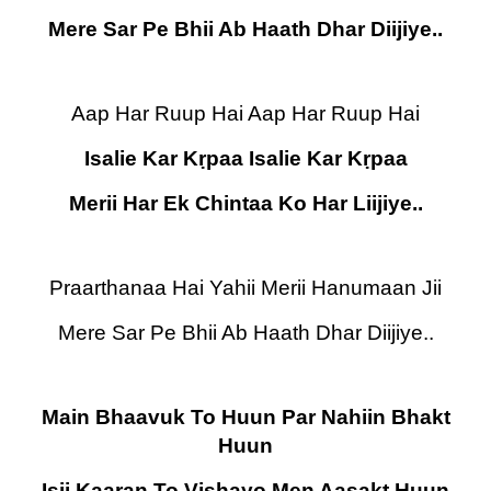
Mere Sar Pe Bhii Ab Haath Dhar Diijiye..
Aap Har Ruup Hai Aap Har Ruup Hai
Isalie Kar Kṛpaa Isalie Kar Kṛpaa
Merii Har Ek Chintaa Ko Har Liijiye..
Praarthanaa Hai Yahii Merii Hanumaan Jii
Mere Sar Pe Bhii Ab Haath Dhar Diijiye..
Main Bhaavuk To Huun Par Nahiin Bhakt
Huun
Isii Kaaran To Vishayo Men Aasakt Huun