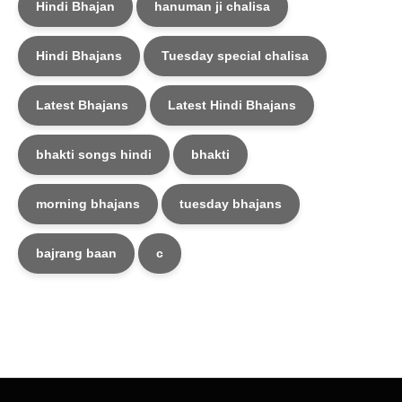
Hindi Bhajan
hanuman ji chalisa
Hindi Bhajans
Tuesday special chalisa
Latest Bhajans
Latest Hindi Bhajans
bhakti songs hindi
bhakti
morning bhajans
tuesday bhajans
bajrang baan
c