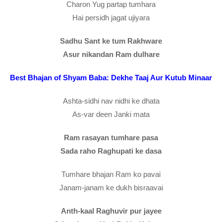
Charon Yug partap tumhara
Hai persidh jagat ujiyara
Sadhu Sant ke tum Rakhware
Asur nikandan Ram dulhare
Best Bhajan of Shyam Baba: Dekhe Taaj Aur Kutub Minaar
Ashta-sidhi nav nidhi ke dhata
As-var deen Janki mata
Ram rasayan tumhare pasa
Sada raho Raghupati ke dasa
Tumhare bhajan Ram ko pavai
Janam-janam ke dukh bisraavai
Anth-kaal Raghuvir pur jayee