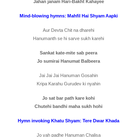
Jahan janam Hari-Bakht Kahayee
Mind-blowing hymns: Mahfil Hai Shyam Aapki
Aur Devta Chit na dharehi
Hanumanth se hi sarve sukh karehi
Sankat kate-mite sab peera
Jo sumirai Hanumat Balbeera
Jai Jai Jai Hanuman Gosahin
Kripa Karahu Gurudev ki nyahin
Jo sat bar path kare kohi
Chutehi bandhi maha sukh hohi
Hymn invoking Khatu Shyam: Tere Dwar Khada
Jo yah padhe Hanuman Chalisa