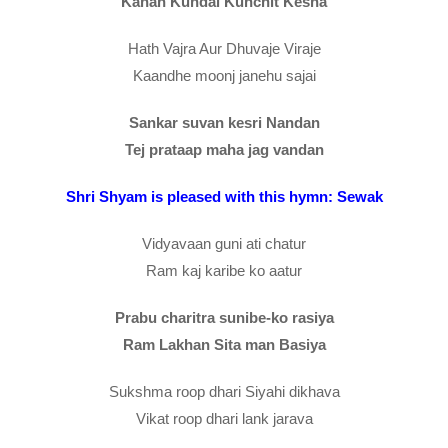
Kanan Kundal Kunchit Kesha
Hath Vajra Aur Dhuvaje Viraje
Kaandhe moonj janehu sajai
Sankar suvan kesri Nandan
Tej prataap maha jag vandan
Shri Shyam is pleased with this hymn: Sewak
Vidyavaan guni ati chatur
Ram kaj karibe ko aatur
Prabu charitra sunibe-ko rasiya
Ram Lakhan Sita man Basiya
Sukshma roop dhari Siyahi dikhava
Vikat roop dhari lank jarava