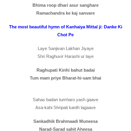
Bhima roop dhari asur sanghare
Ramachandra ke kaj sanvare
The most beautiful hymn of Kanhaiya Mittal ji: Danke Ki
Chot Pe
Laye Sanjivan Lakhan Jiyaye
Shri Raghuvir Harashi ur laye
Raghupati Kinhi bahut badai
Tum mam priye Bharat-hi-sam bhai
Sahas badan tumharo yash gaave
Asa-kahi Shripati kanth lagaave
Sankadhik Brahmaadi Muneesa
Narad-Sarad sahit Aheesa