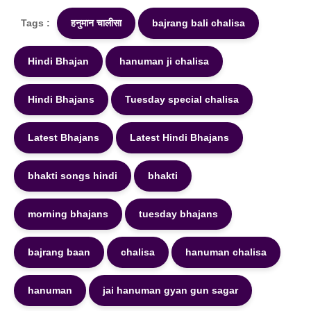
Tags :
हनुमान चालीसा
bajrang bali chalisa
Hindi Bhajan
hanuman ji chalisa
Hindi Bhajans
Tuesday special chalisa
Latest Bhajans
Latest Hindi Bhajans
bhakti songs hindi
bhakti
morning bhajans
tuesday bhajans
bajrang baan
chalisa
hanuman chalisa
hanuman
jai hanuman gyan gun sagar