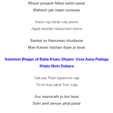
Bhoot pisaach Nikat nahin aavai
Mahavir jab naam sunavae
Nase rog harae sab peera
Japat nirantar Hanumant beera
Sankat se Hanuman chudavae
Man Karam Vachan dyan jo lavai
Sweetest Bhajan of Baba Khatu Shyam: Usse Aana Padega
Khatu Mein Dobara
Sab par Ram tapasvee raja
Tin ke kaj sakal Tum saja
Aur manorath jo koi lavai
Sohi amit jeevan phal pavai