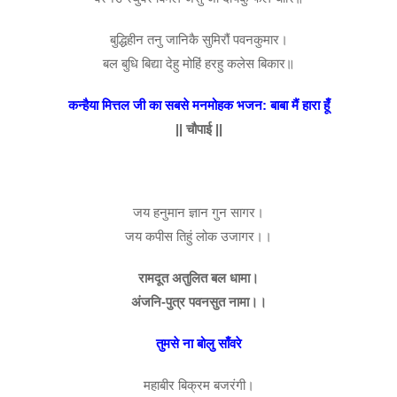
बुद्धिहीन तनु जानिकै सुमिरौं पवनकुमार।
बल बुधि बिद्या देहु मोहिं हरहु कलेस बिकार॥
कन्हैया मित्तल जी का सबसे मनमोहक भजन: बाबा मैं हारा हूँ
|| चौपाई ||
जय हनुमान ज्ञान गुन सागर।
जय कपीस तिहुं लोक उजागर।।
रामदूत अतुलित बल धामा।
अंजनि-पुत्र पवनसुत नामा।।
तुमसे ना बोलु साँवरे
महाबीर बिक्रम बजरंगी।