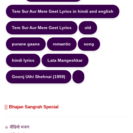
Tere Sur Aur Mere Geet Lyrics in hindi and english
Tere Sur Aur Mere Geet Lyrics
old
purane gaane
romantic
song
hindi lyrics
Lata Mangeshkar
Goonj Uthi Shehnai (1959)
▒ Bhajan Sangrah Special
☼ वीडियो भजन