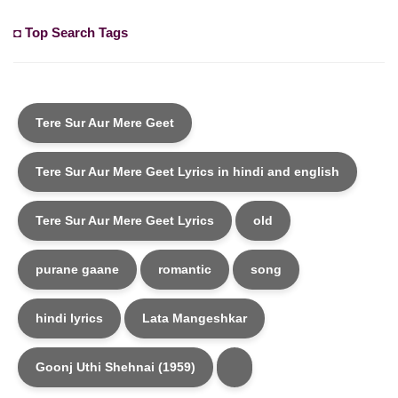
◘ Top Search Tags
Tere Sur Aur Mere Geet
Tere Sur Aur Mere Geet Lyrics in hindi and english
Tere Sur Aur Mere Geet Lyrics
old
purane gaane
romantic
song
hindi lyrics
Lata Mangeshkar
Goonj Uthi Shehnai (1959)