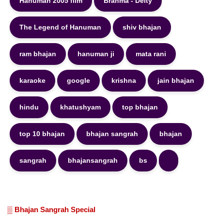
Hanuman 2005 film
Brahma - Deity
The Legend of Hanuman
shiv bhajan
ram bhajan
hanuman ji
mata rani
karaoke
google
krishna
jain bhajan
hindu
khatushyam
top bhajan
top 10 bhajan
bhajan sangrah
bhajan
sangrah
bhajansangrah
bs
▒ Bhajan Sangrah Special