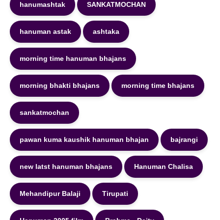
hanumashtak
SANKATMOCHAN
hanuman astak
ashtaka
morning time hanuman bhajans
morning bhakti bhajans
morning time bhajans
sankatmochan
pawan kuma kaushik hanuman bhajan
bajrangi
new latst hanuman bhajans
Hanuman Chalisa
Mehandipur Balaji
Tirupati