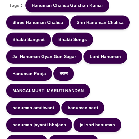
Tags :
Hanuman Chalisa Gulshan Kumar
Shree Hanuman Chalisa
Shri Hanuman Chalisa
Bhakti Sangeet
Bhakti Songs
Jai Hanuman Gyan Gun Sagar
Lord Hanuman
Hanuman Pooja
भजन
MANGALMURTI MARUTI NANDAN
hanuman amritwani
hanuman aarti
hanuman jayanti bhajans
jai shri hanuman