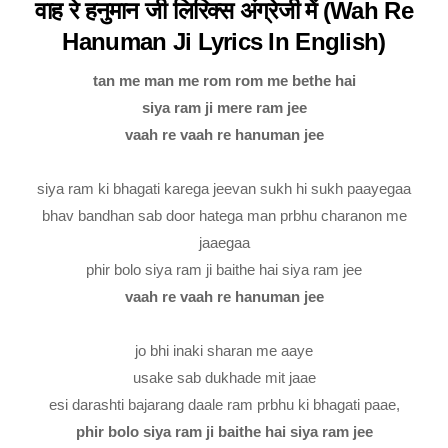
वाह रे हनुमान जी लिरिक्स अंग्रेजी में (Wah Re
Hanuman Ji Lyrics In English)
tan me man me rom rom me bethe hai
siya ram ji mere ram jee
vaah re vaah re hanuman jee
siya ram ki bhagati karega jeevan sukh hi sukh paayegaa
bhav bandhan sab door hatega man prbhu charanon me
jaaegaa
phir bolo siya ram ji baithe hai siya ram jee
vaah re vaah re hanuman jee
jo bhi inaki sharan me aaye
usake sab dukhade mit jaae
esi darashti bajarang daale ram prbhu ki bhagati paae,
phir bolo siya ram ji baithe hai siya ram jee