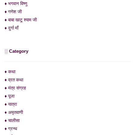
♦ भगवान विष्णु
♦ गणेश जी
♦ बाबा खाटू श्याम जी
♦ दुर्गा माँ
░ Category
♦ कथा
♦ व्रत कथा
♦ मंत्र संग्रह
♦ पूजा
♦ यात्रा
♦ अमृतवाणी
♦ चालीसा
♦ ग्रन्थ