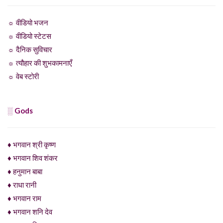
☼ वीडियो भजन
☼ वीडियो स्टेटस
☼ दैनिक सुविचार
☼ त्यौहार की शुभकामनाएँ
☼ वेब स्टोरी
░ Gods
♦ भगवान श्री कृष्ण
♦ भगवान शिव शंकर
♦ हनुमान बाबा
♦ राधा रानी
♦ भगवान राम
♦ भगवान शनि देव