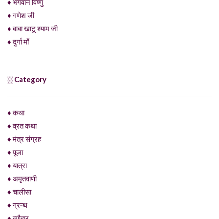
♦ भगवान विष्णु
♦ गणेश जी
♦ बाबा खाटू श्याम जी
♦ दुर्गा माँ
░ Category
♦ कथा
♦ व्रत कथा
♦ मंत्र संग्रह
♦ पूजा
♦ यात्रा
♦ अमृतवाणी
♦ चालीसा
♦ ग्रन्थ
♦ त्यौहार