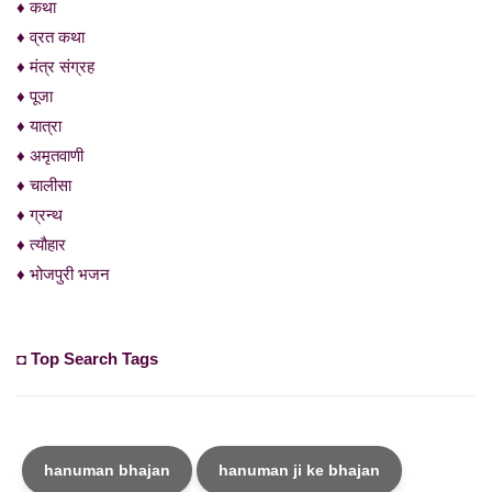
♦ कथा
♦ व्रत कथा
♦ मंत्र संग्रह
♦ पूजा
♦ यात्रा
♦ अमृतवाणी
♦ चालीसा
♦ ग्रन्थ
♦ त्यौहार
♦ भोजपुरी भजन
◘ Top Search Tags
hanuman bhajan
hanuman ji ke bhajan