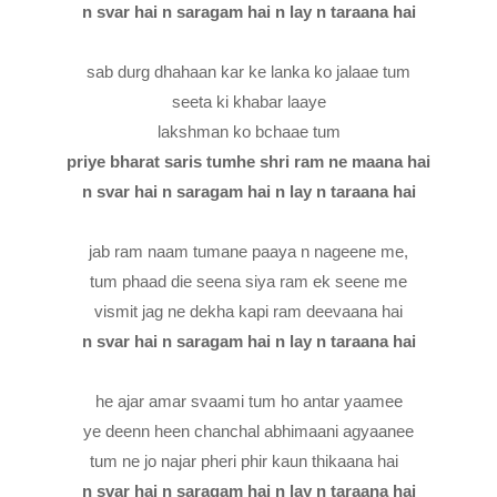
n svar hai n saragam hai n lay n taraana hai
sab durg dhahaan kar ke lanka ko jalaae tum
seeta ki khabar laaye
lakshman ko bchaae tum
priye bharat saris tumhe shri ram ne maana hai
n svar hai n saragam hai n lay n taraana hai
jab ram naam tumane paaya n nageene me,
tum phaad die seena siya ram ek seene me
vismit jag ne dekha kapi ram deevaana hai
n svar hai n saragam hai n lay n taraana hai
he ajar amar svaami tum ho antar yaamee
ye deenn heen chanchal abhimaani agyaanee
tum ne jo najar pheri phir kaun thikaana hai
n svar hai n saragam hai n lay n taraana hai