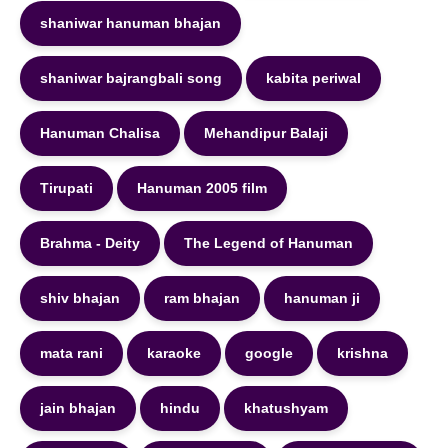
shaniwar hanuman bhajan
shaniwar bajrangbali song
kabita periwal
Hanuman Chalisa
Mehandipur Balaji
Tirupati
Hanuman 2005 film
Brahma - Deity
The Legend of Hanuman
shiv bhajan
ram bhajan
hanuman ji
mata rani
karaoke
google
krishna
jain bhajan
hindu
khatushyam