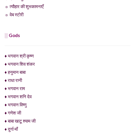
☼ त्यौहार की शुभकामनाएँ
☼ वेब स्टोरी
░ Gods
♦ भगवान श्री कृष्ण
♦ भगवान शिव शंकर
♦ हनुमान बाबा
♦ राधा रानी
♦ भगवान राम
♦ भगवान शनि देव
♦ भगवान विष्णु
♦ गणेश जी
♦ बाबा खाटू श्याम जी
♦ दुर्गा माँ