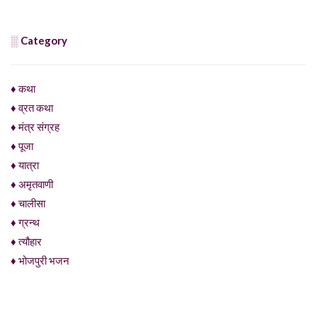
░ Category
♦ कथा
♦ व्रत कथा
♦ मंत्र संग्रह
♦ पूजा
♦ यात्रा
♦ अमृतवाणी
♦ चालीसा
♦ ग्रन्थ
♦ त्यौहार
♦ भोजपुरी भजन