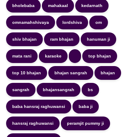
bholebaba
mahakaal
kedarnath
omnamahshivaya
lordshiva
om
shiv bhajan
ram bhajan
hanuman ji
mata rani
karaoke
top bhajan
top 10 bhajan
bhajan sangrah
bhajan
sangrah
bhajansangrah
bs
baba hansraj raghuwansi
baba ji
hansraj raghuwansi
peramjit pummy ji