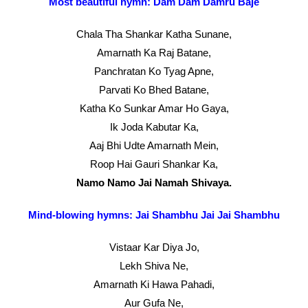
Most beautiful hymn: Dam Dam Damru Baje
Chala Tha Shankar Katha Sunane,
Amarnath Ka Raj Batane,
Panchratan Ko Tyag Apne,
Parvati Ko Bhed Batane,
Katha Ko Sunkar Amar Ho Gaya,
Ik Joda Kabutar Ka,
Aaj Bhi Udte Amarnath Mein,
Roop Hai Gauri Shankar Ka,
Namo Namo Jai Namah Shivaya.
Mind-blowing hymns: Jai Shambhu Jai Jai Shambhu
Vistaar Kar Diya Jo,
Lekh Shiva Ne,
Amarnath Ki Hawa Pahadi,
Aur Gufa Ne,