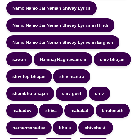
Namo Namo Jai Namah Shivay Lyrics
Namo Namo Jai Namah Shivay Lyrics in Hindi
Namo Namo Jai Namah Shivay Lyrics in English
sawan
Hansraj Raghuwanshi
shiv bhajan
shiv top bhajan
shiv mantra
shambhu bhajan
shiv geet
shiv
mahadev
shiva
mahakal
bholenath
harharmahadev
bhole
shivshakti