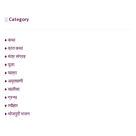
░ Category
♦ कथा
♦ व्रत कथा
♦ मंत्र संग्रह
♦ पूजा
♦ यात्रा
♦ अमृतवाणी
♦ चालीसा
♦ ग्रन्थ
♦ त्यौहार
♦ भोजपुरी भजन