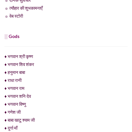
☼ दैनिक सुविचार
☼ त्यौहार की शुभकामनाएँ
☼ वेब स्टोरी
░ Gods
♦ भगवान श्री कृष्ण
♦ भगवान शिव शंकर
♦ हनुमान बाबा
♦ राधा रानी
♦ भगवान राम
♦ भगवान शनि देव
♦ भगवान विष्णु
♦ गणेश जी
♦ बाबा खाटू श्याम जी
♦ दुर्गा माँ