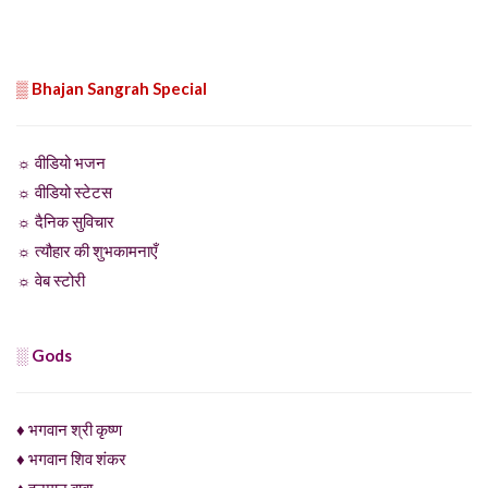
▒ Bhajan Sangrah Special
☼ वीडियो भजन
☼ वीडियो स्टेटस
☼ दैनिक सुविचार
☼ त्यौहार की शुभकामनाएँ
☼ वेब स्टोरी
░ Gods
♦ भगवान श्री कृष्ण
♦ भगवान शिव शंकर
♦ हनुमान बाबा