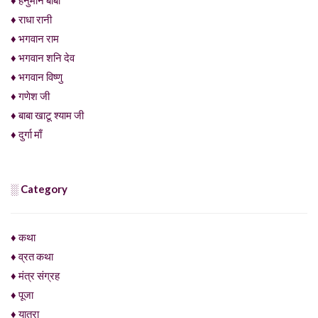
♦ राधा रानी
♦ भगवान राम
♦ भगवान शनि देव
♦ भगवान विष्णु
♦ गणेश जी
♦ बाबा खाटू श्याम जी
♦ दुर्गा माँ
░ Category
♦ कथा
♦ व्रत कथा
♦ मंत्र संग्रह
♦ पूजा
♦ यात्रा