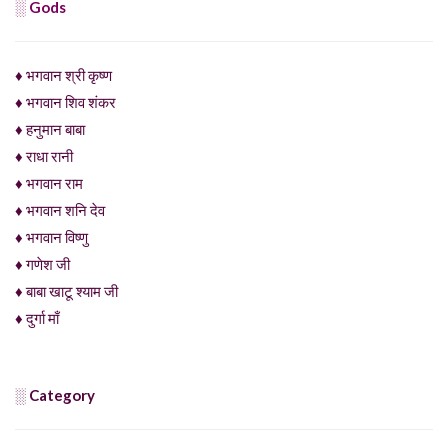
░ Gods
♦ भगवान श्री कृष्ण
♦ भगवान शिव शंकर
♦ हनुमान बाबा
♦ राधा रानी
♦ भगवान राम
♦ भगवान शनि देव
♦ भगवान विष्णु
♦ गणेश जी
♦ बाबा खाटू श्याम जी
♦ दुर्गा माँ
░ Category