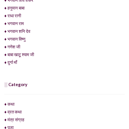
♦ हनुमान बाबा
♦ राधा रानी
♦ भगवान राम
♦ भगवान शनि देव
♦ भगवान विष्णु
♦ गणेश जी
♦ बाबा खाटू श्याम जी
♦ दुर्गा माँ
░ Category
♦ कथा
♦ व्रत कथा
♦ मंत्र संग्रह
♦ पूजा