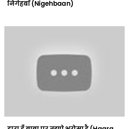
निगेहबाँ (Nigehbaan)
हारा हूँ बाबा पर तुझपे भरोसा है (Haara