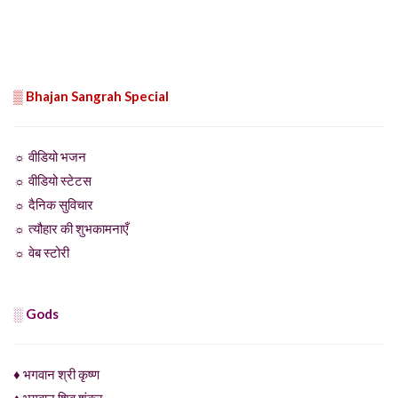
▒ Bhajan Sangrah Special
☼ वीडियो भजन
☼ वीडियो स्टेटस
☼ दैनिक सुविचार
☼ त्यौहार की शुभकामनाएँ
☼ वेब स्टोरी
░ Gods
♦ भगवान श्री कृष्ण
♦ भगवान शिव शंकर